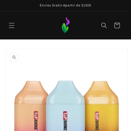
Ir
Envios Gratis Apartir de $1300
directamente
al contenido
Carrito
Ir
directamente
a la
información
del producto